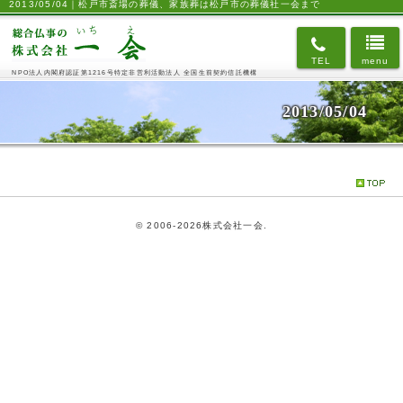
2013/05/04｜松戸市斎場の葬儀、家族葬は松戸市の葬儀社一会まで
TEL
menu
NPO法人内閣府認証第1216号
特定非営利活動法人
全国生前契約信託機構
2013/05/04
©
2006-2026株式会社一会.