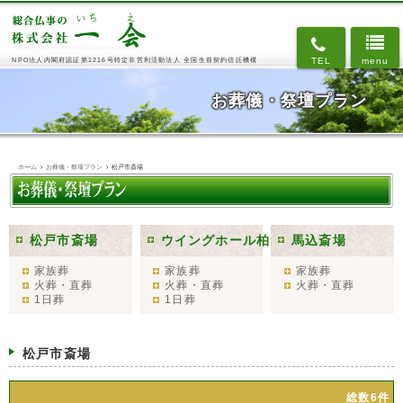
TEL
menu
NPO法人内閣府認証第1216号
特定非営利活動法人
全国生前契約信託機構
お葬儀・祭壇プラン
ホーム
お葬儀・祭壇プラン
松戸市斎場
松戸市斎場
ウイングホール柏斎場
馬込斎場
家族葬
家族葬
家族葬
火葬・直葬
火葬・直葬
火葬・直葬
1日葬
1日葬
松戸市斎場
総数6件