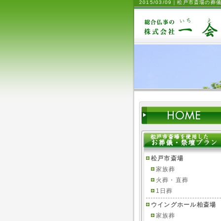
2015/03/09｜松戸市斎場
松戸市斎場
家族葬
火葬・直葬
1日葬
ウイングホール柏斎場
家族葬