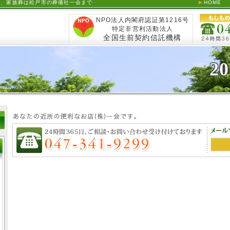
の葬儀、家族葬は松戸市の葬儀社一会まで
HOME
NPO法人内閣府認証第1216号
特定非営利活動法人
全国生前契約信託機構
20