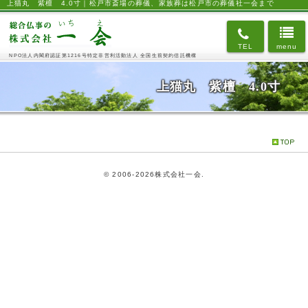
上猫丸 紫檀 4.0寸｜松戸市斎場の葬儀、家族葬は松戸市の葬儀社一会まで
TEL
menu
NPO法人内閣府認証第1216号
特定非営利活動法人
全国生前契約信託機構
上猫丸 紫檀 4.0寸
©
2006-2026株式会社一会.