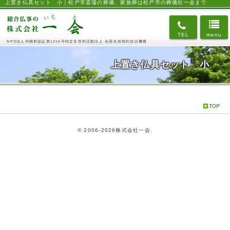
上置き仏具セット 小｜松戸市斎場の葬儀、家族葬は松戸市の葬儀社一会まで
TEL
menu
NPO法人内閣府認証第1216号
特定非営利活動法人
全国生前契約信託機構
上置き仏具セット 小
©
2006-2026株式会社一会.