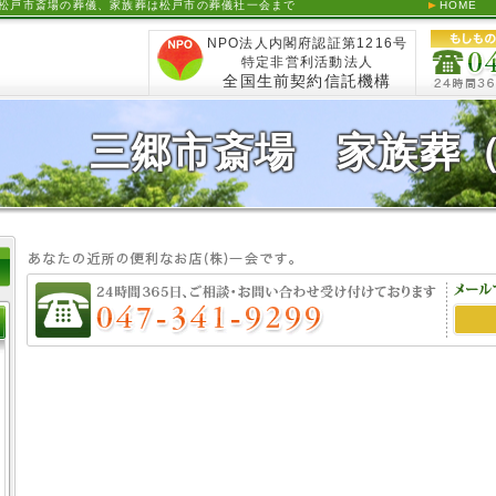
｜松戸市斎場の葬儀、家族葬は松戸市の葬儀社一会まで
HOME
NPO法人内閣府認証第1216号
特定非営利活動法人
全国生前契約信託機構
三郷市斎場 家族葬（