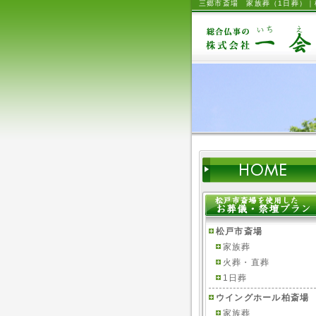
三郷市斎場 家族葬（1日葬）
松戸市斎場
家族葬
火葬・直葬
1日葬
ウイングホール柏斎場
家族葬