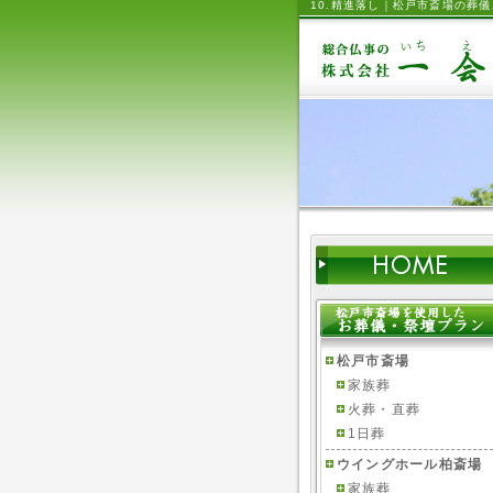
10.精進落し｜松戸市斎場の葬
松戸市斎場
家族葬
火葬・直葬
1日葬
ウイングホール柏斎場
家族葬