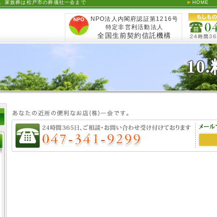
儀、家族葬は松戸市の葬儀社一会まで
HOME
NPO法人内閣府認証第1216号
特定非営利活動法人
全国生前契約信託機構
10