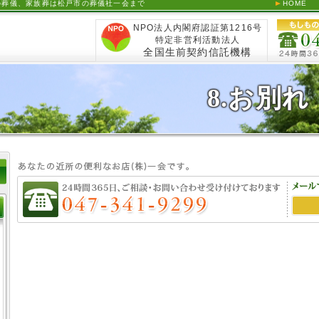
の葬儀、家族葬は松戸市の葬儀社一会まで
HOME
NPO法人内閣府認証第1216号
特定非営利活動法人
全国生前契約信託機構
8.お別