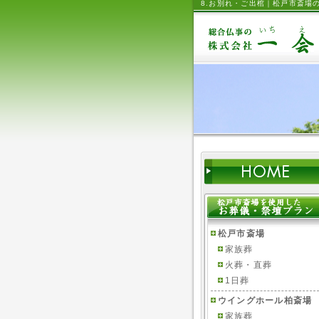
8.お別れ・ご出棺｜松戸市斎場
松戸市斎場
家族葬
火葬・直葬
1日葬
ウイングホール柏斎場
家族葬